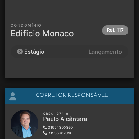
CONDOMÍNIO
Ref.
117
Edificio Monaco
Estágio
Lançamento
CORRETOR RESPONSÁVEL
CRECI 37418
Paulo Alcântara
31994390860
31998082090