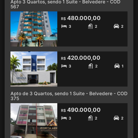
Apto 3 Quartos, sendo 1 Suíte - Belvedere - COD
567
480.000,00
R$
3
2
2
420.000,00
R$
3
2
1
Apto de 3 Quartos, sendo 1 Suite - Belvedere - COD
375
490.000,00
R$
3
2
2