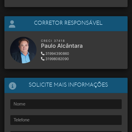
CORRETOR RESPONSÁVEL
CRECI 37418
Paulo Alcântara
31994390860
31998082090
SOLICITE MAIS INFORMAÇÕES