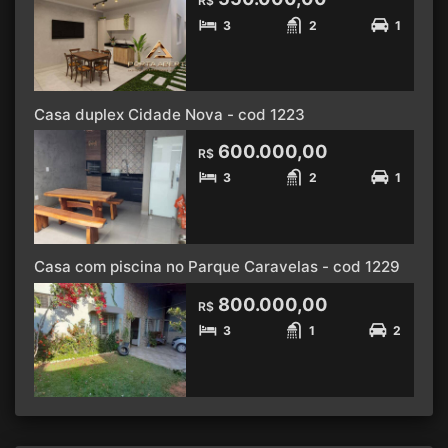
R$
3
2
1
Casa duplex Cidade Nova - cod 1223
600.000,00
R$
3
2
1
Casa com piscina no Parque Caravelas - cod 1229
800.000,00
R$
3
1
2