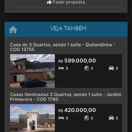
Fazer proposta
VEJA TAMBÉM
Casa de 3 Quartos, sendo 1 suite - Quitandinha -
COD 13755
599.000,00
R$
3
3
2
Casas Geminadas 3 Quartos, sendo 1 suite - Jardim
Primavera - COD 1780
420.000,00
R$
3
2
2