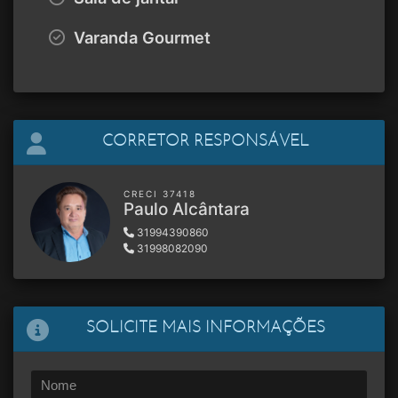
Varanda Gourmet
CORRETOR RESPONSÁVEL
CRECI 37418
Paulo Alcântara
31994390860
31998082090
SOLICITE MAIS INFORMAÇÕES