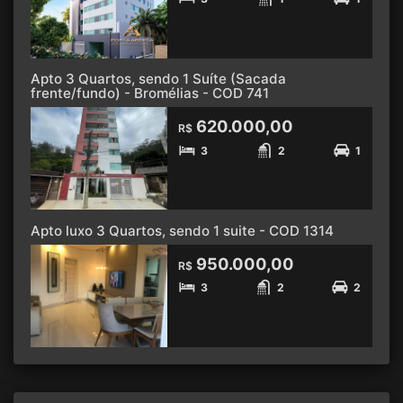
Apto 3 Quartos, sendo 1 Suíte (Sacada
frente/fundo) - Bromélias - COD 741
620.000,00
R$
3
2
1
Apto luxo 3 Quartos, sendo 1 suite - COD 1314
950.000,00
R$
3
2
2