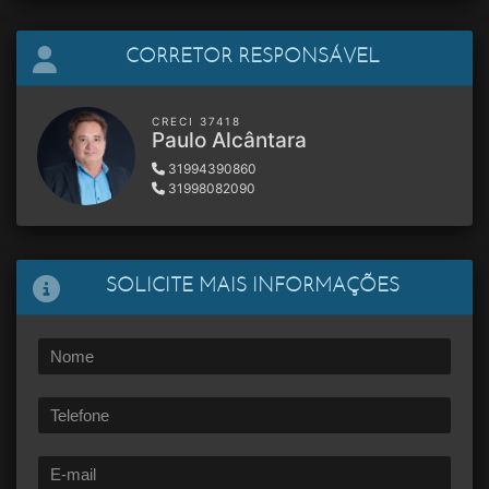
CORRETOR RESPONSÁVEL
CRECI 37418
Paulo Alcântara
31994390860
31998082090
SOLICITE MAIS INFORMAÇÕES